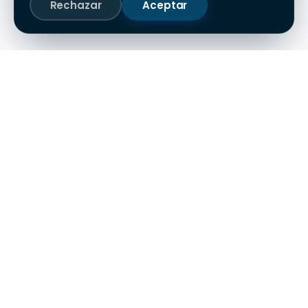
Rechazar
Aceptar
Simplificamos la logística
del transporte de mercancías.
PLATAFORMA
ACCEDER
Servicios
Iniciar sesión
Para quién
Registrarme
Por qué Moviltruck
Solicitar demo
Contacto